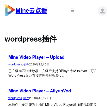
跳
至
Mine云点播
内
容
wordpress插件
Mine Video Player – Upload
wordpress
, 
插件
2020年12月5日
已升级为区块播放器，升级后支持DPlayer和Aliplayer，可在
WordPress后台直接管理云端视频，…
Mine Video Player – AliyunVod
wordpress
, 
插件
2020年11月27日
本插件主要功能为主插件Mine Video Player增加将视频直接