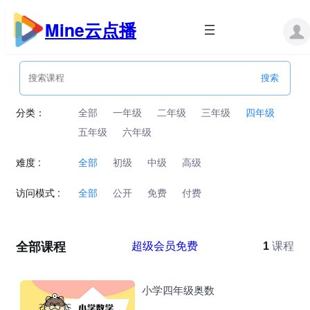
跳
至
Mine云点播
内
容
分类：
全部
一年级
二年级
三年级
四年级
五年级
六年级
难度 :
全部
初级
中级
高级
访问模式 :
全部
公开
免费
付费
全部课程
超级会员免费
1
课程
小学四年级奥数