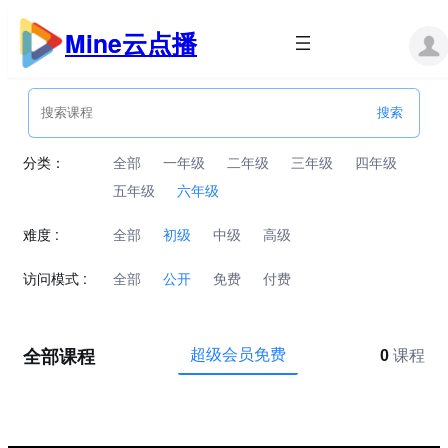
跳
至
Mine云点播
内
容
分类：
全部
一年级
二年级
三年级
四年级
五年级
六年级
难度 :
全部
初级
中级
高级
访问模式 :
全部
公开
免费
付费
全部课程
超级会员免费
0
课程