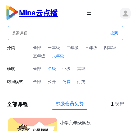
跳
至
Mine云点播
内
容
分类：
全部
一年级
二年级
三年级
四年级
五年级
六年级
难度 :
全部
初级
中级
高级
访问模式 :
全部
公开
免费
付费
全部课程
超级会员免费
1
课程
小学六年级奥数