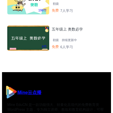
初级
免费
198节
7人学习
五年级上 奥数必学
初级
持续更新中
免费
6节
6人学习
Mine云点播
Mine EduCN 是一款功能强大、轻量化且现代的免费教育类
WordPress 主题，专为独立讲师、教练和教育机构设计，可帮