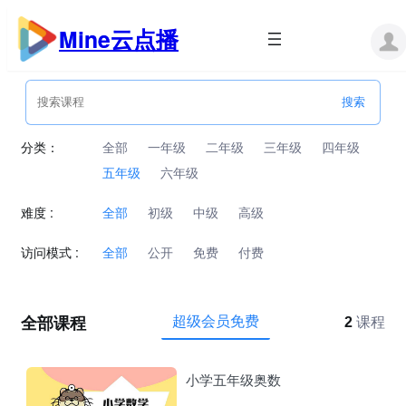
跳
至
Mine云点播
内
容
分类：
全部
一年级
二年级
三年级
四年级
五年级
六年级
难度 :
全部
初级
中级
高级
访问模式 :
全部
公开
免费
付费
全部课程
超级会员免费
2
课程
小学五年级奥数