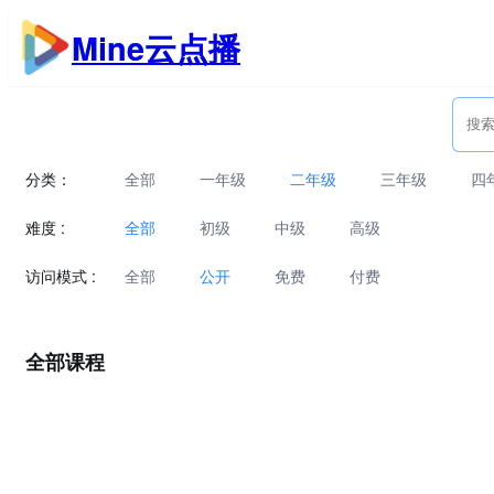
跳
Mine云点播
至
内
容
分类：
全部
一年级
二年级
三年级
四
难度 :
全部
初级
中级
高级
访问模式 :
全部
公开
免费
付费
全部课程