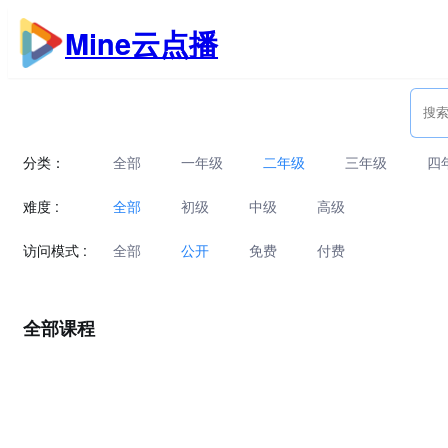
跳
Mine云点播
至
内
容
分类：
全部
一年级
二年级
三年级
四
难度 :
全部
初级
中级
高级
访问模式 :
全部
公开
免费
付费
全部课程