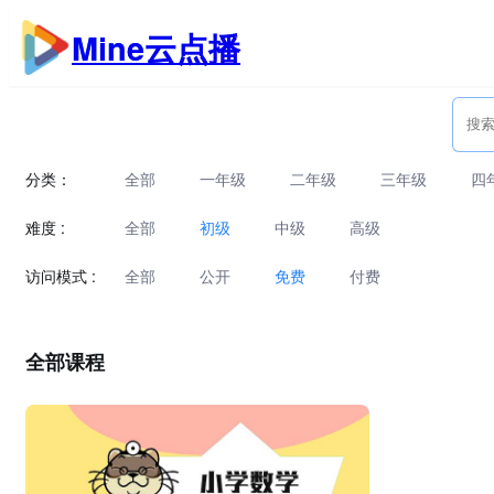
跳
Mine云点播
至
内
容
分类：
全部
一年级
二年级
三年级
四
难度 :
全部
初级
中级
高级
访问模式 :
全部
公开
免费
付费
全部课程