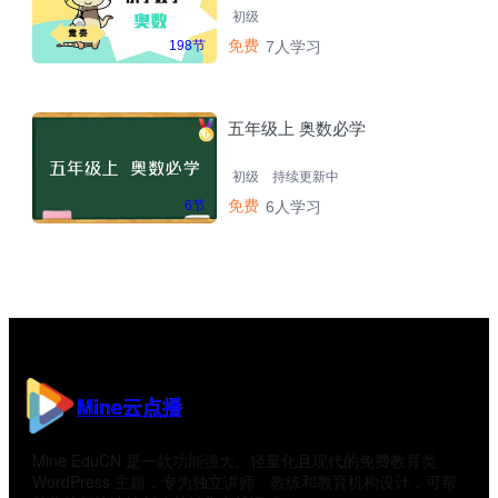
初级
免费
198节
7人学习
五年级上 奥数必学
初级
持续更新中
免费
6节
6人学习
Mine云点播
Mine EduCN 是一款功能强大、轻量化且现代的免费教育类
WordPress 主题，专为独立讲师、教练和教育机构设计，可帮