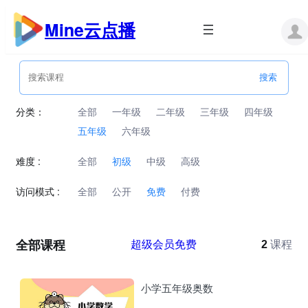
跳
至
Mine云点播
内
容
分类：
全部
一年级
二年级
三年级
四年级
五年级
六年级
难度 :
全部
初级
中级
高级
访问模式 :
全部
公开
免费
付费
全部课程
超级会员免费
2
课程
小学五年级奥数