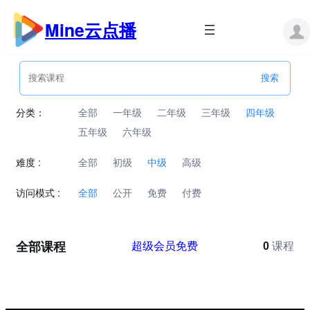
跳
至
Mine云点播
内
容
分类：
全部
一年级
二年级
三年级
四年级
五年级
六年级
难度 :
全部
初级
中级
高级
访问模式 :
全部
公开
免费
付费
全部课程
超级会员免费
0
课程