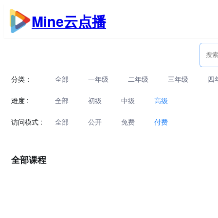
跳
Mine云点播
至
内
容
分类：
全部
一年级
二年级
三年级
四
难度 :
全部
初级
中级
高级
访问模式 :
全部
公开
免费
付费
全部课程