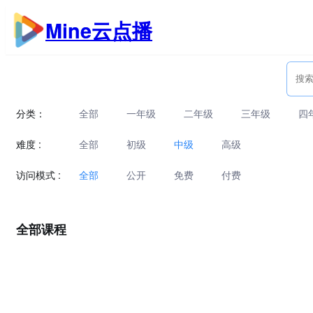
跳
Mine云点播
至
内
容
分类：
全部
一年级
二年级
三年级
四
难度 :
全部
初级
中级
高级
访问模式 :
全部
公开
免费
付费
全部课程