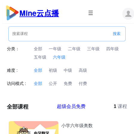
跳
至
Mine云点播
内
容
分类：
全部
一年级
二年级
三年级
四年级
五年级
六年级
难度 :
全部
初级
中级
高级
访问模式 :
全部
公开
免费
付费
全部课程
超级会员免费
1
课程
小学六年级奥数