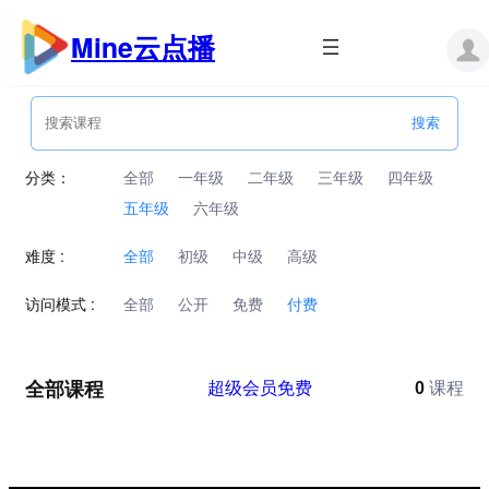
跳
至
Mine云点播
内
容
分类：
全部
一年级
二年级
三年级
四年级
五年级
六年级
难度 :
全部
初级
中级
高级
访问模式 :
全部
公开
免费
付费
全部课程
超级会员免费
0
课程