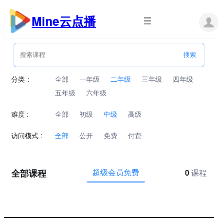
跳
至
Mine云点播
内
容
分类：
全部
一年级
二年级
三年级
四年级
五年级
六年级
难度 :
全部
初级
中级
高级
访问模式 :
全部
公开
免费
付费
全部课程
超级会员免费
0
课程