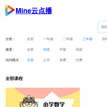
跳
Mine云点播
至
内
容
分类：
全部
一年级
二年级
三年级
四
难度 :
全部
初级
中级
高级
访问模式 :
全部
公开
免费
付费
全部课程