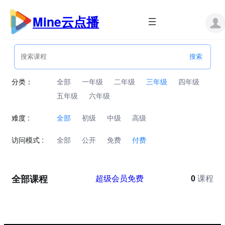
跳
至
Mine云点播
内
容
分类：
全部
一年级
二年级
三年级
四年级
五年级
六年级
难度 :
全部
初级
中级
高级
访问模式 :
全部
公开
免费
付费
全部课程
超级会员免费
0
课程