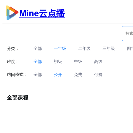
跳
Mine云点播
至
内
容
分类：
全部
一年级
二年级
三年级
四
难度 :
全部
初级
中级
高级
访问模式 :
全部
公开
免费
付费
全部课程