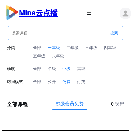
跳
至
Mine云点播
内
容
分类：
全部
一年级
二年级
三年级
四年级
五年级
六年级
难度 :
全部
初级
中级
高级
访问模式 :
全部
公开
免费
付费
全部课程
超级会员免费
0
课程