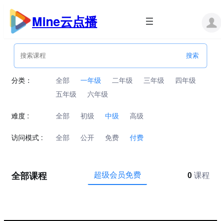
跳
至
Mine云点播
内
容
分类：
全部
一年级
二年级
三年级
四年级
五年级
六年级
难度 :
全部
初级
中级
高级
访问模式 :
全部
公开
免费
付费
全部课程
超级会员免费
0
课程