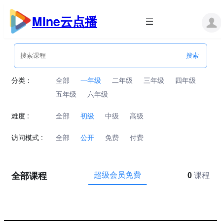
跳
至
Mine云点播
内
容
分类：
全部
一年级
二年级
三年级
四年级
五年级
六年级
难度 :
全部
初级
中级
高级
访问模式 :
全部
公开
免费
付费
全部课程
超级会员免费
0
课程