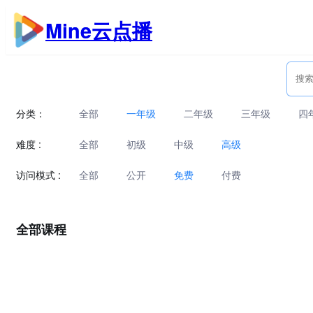
跳
Mine云点播
至
内
容
分类：
全部
一年级
二年级
三年级
四
难度 :
全部
初级
中级
高级
访问模式 :
全部
公开
免费
付费
全部课程