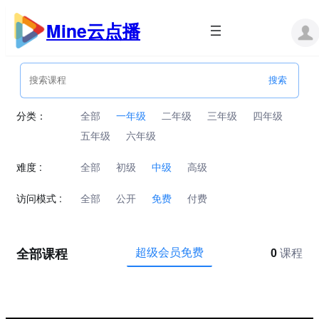
跳
至
Mine云点播
内
容
分类：
全部
一年级
二年级
三年级
四年级
五年级
六年级
难度 :
全部
初级
中级
高级
访问模式 :
全部
公开
免费
付费
全部课程
超级会员免费
0
课程