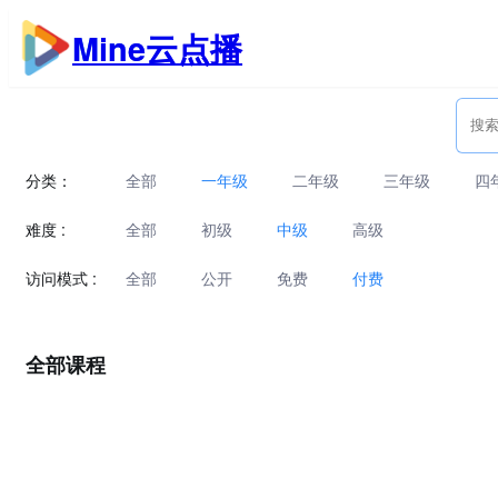
跳
Mine云点播
至
内
容
分类：
全部
一年级
二年级
三年级
四
难度 :
全部
初级
中级
高级
访问模式 :
全部
公开
免费
付费
全部课程