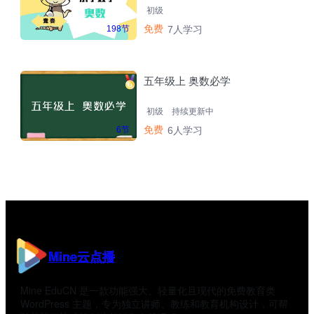
初级
免费
198节
7人学习
五年级上 奥数必学
初级
持续更新中
免费
6节
6人学习
Mine云点播
Mine EduCN 是一款功能强大、轻量化且现代的免费教育类
WordPress 主题，专为独立讲师、教练和教育机构设计，可帮