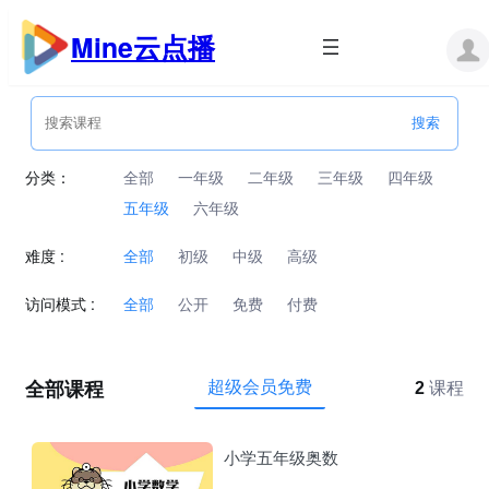
跳
至
Mine云点播
内
容
分类：
全部
一年级
二年级
三年级
四年级
五年级
六年级
难度 :
全部
初级
中级
高级
访问模式 :
全部
公开
免费
付费
全部课程
超级会员免费
2
课程
小学五年级奥数