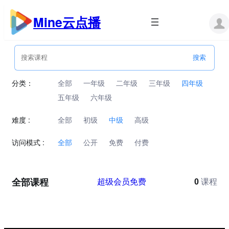
跳
至
Mine云点播
内
容
分类：
全部
一年级
二年级
三年级
四年级
五年级
六年级
难度 :
全部
初级
中级
高级
访问模式 :
全部
公开
免费
付费
全部课程
超级会员免费
0
课程