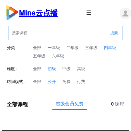
跳
至
Mine云点播
内
容
分类：
全部
一年级
二年级
三年级
四年级
五年级
六年级
难度 :
全部
初级
中级
高级
访问模式 :
全部
公开
免费
付费
全部课程
超级会员免费
0
课程