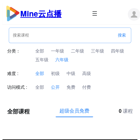
跳
至
Mine云点播
内
容
分类：
全部
一年级
二年级
三年级
四年级
五年级
六年级
难度 :
全部
初级
中级
高级
访问模式 :
全部
公开
免费
付费
全部课程
超级会员免费
0
课程