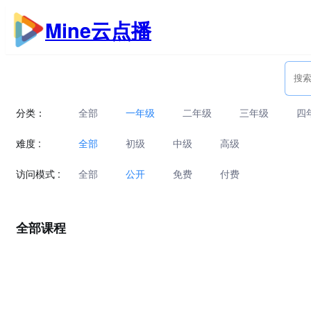
跳
Mine云点播
至
内
容
分类：
全部
一年级
二年级
三年级
四
难度 :
全部
初级
中级
高级
访问模式 :
全部
公开
免费
付费
全部课程