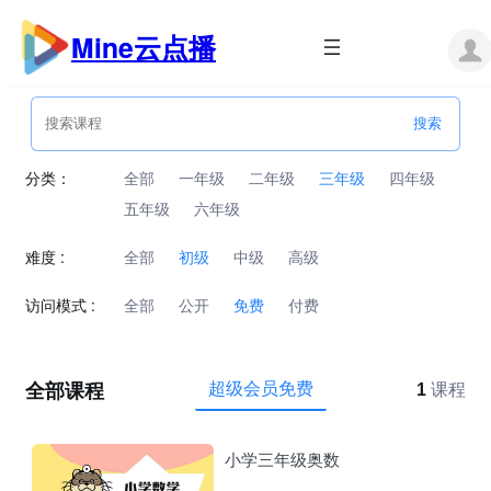
跳
至
Mine云点播
内
容
分类：
全部
一年级
二年级
三年级
四年级
五年级
六年级
难度 :
全部
初级
中级
高级
访问模式 :
全部
公开
免费
付费
全部课程
超级会员免费
1
课程
小学三年级奥数