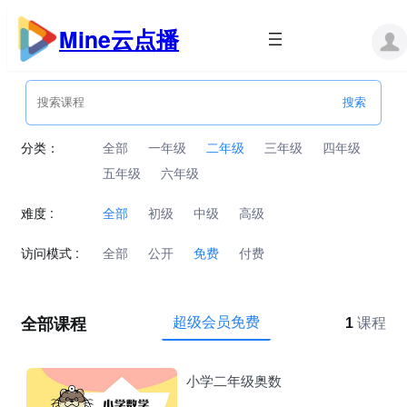
跳
至
Mine云点播
内
容
分类：
全部
一年级
二年级
三年级
四年级
五年级
六年级
难度 :
全部
初级
中级
高级
访问模式 :
全部
公开
免费
付费
全部课程
超级会员免费
1
课程
小学二年级奥数