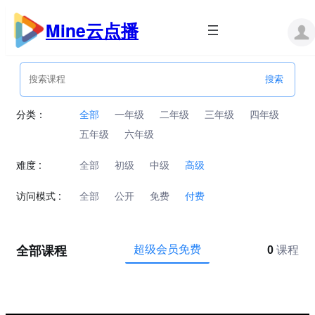
跳
至
Mine云点播
内
容
分类：
全部
一年级
二年级
三年级
四年级
五年级
六年级
难度 :
全部
初级
中级
高级
访问模式 :
全部
公开
免费
付费
全部课程
超级会员免费
0
课程