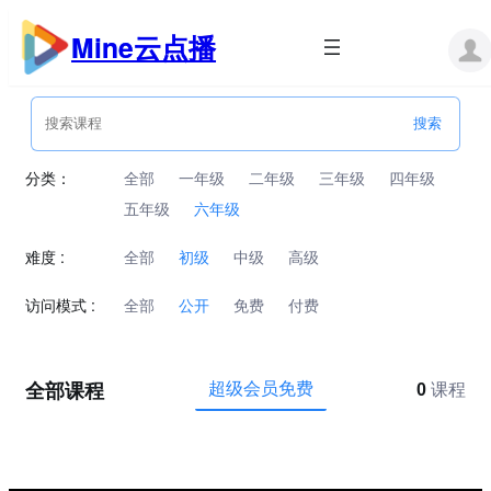
跳
至
Mine云点播
内
容
分类：
全部
一年级
二年级
三年级
四年级
五年级
六年级
难度 :
全部
初级
中级
高级
访问模式 :
全部
公开
免费
付费
全部课程
超级会员免费
0
课程