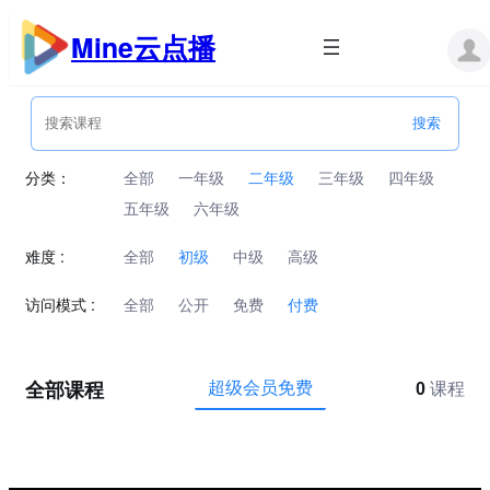
跳
至
Mine云点播
内
容
分类：
全部
一年级
二年级
三年级
四年级
五年级
六年级
难度 :
全部
初级
中级
高级
访问模式 :
全部
公开
免费
付费
全部课程
超级会员免费
0
课程