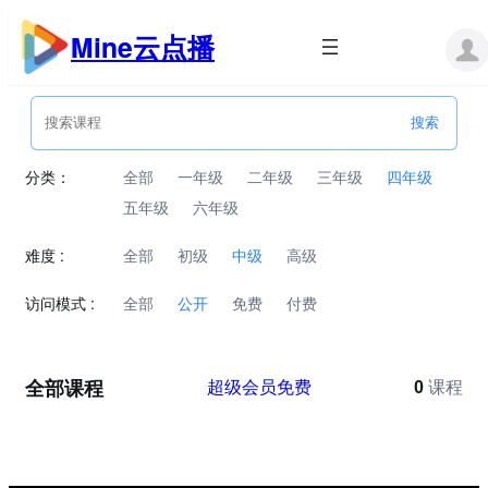
跳
至
Mine云点播
内
容
分类：
全部
一年级
二年级
三年级
四年级
五年级
六年级
难度 :
全部
初级
中级
高级
访问模式 :
全部
公开
免费
付费
全部课程
超级会员免费
0
课程