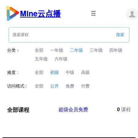
跳
至
Mine云点播
内
容
分类：
全部
一年级
二年级
三年级
四年级
五年级
六年级
难度 :
全部
初级
中级
高级
访问模式 :
全部
公开
免费
付费
全部课程
超级会员免费
0
课程