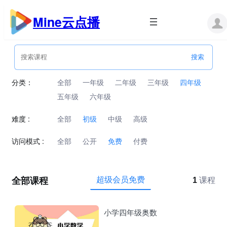
跳
至
Mine云点播
内
容
分类：
全部
一年级
二年级
三年级
四年级
五年级
六年级
难度 :
全部
初级
中级
高级
访问模式 :
全部
公开
免费
付费
全部课程
超级会员免费
1
课程
小学四年级奥数