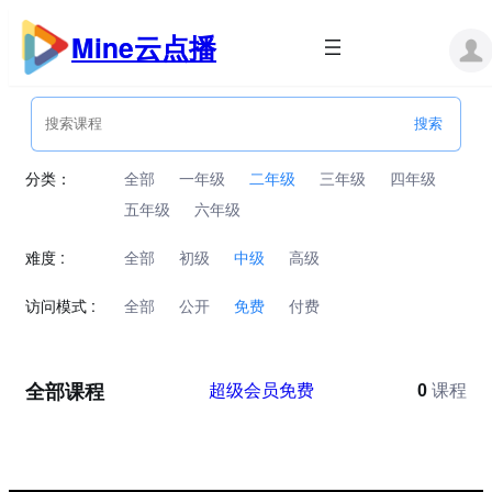
跳
至
Mine云点播
内
容
分类：
全部
一年级
二年级
三年级
四年级
五年级
六年级
难度 :
全部
初级
中级
高级
访问模式 :
全部
公开
免费
付费
全部课程
超级会员免费
0
课程