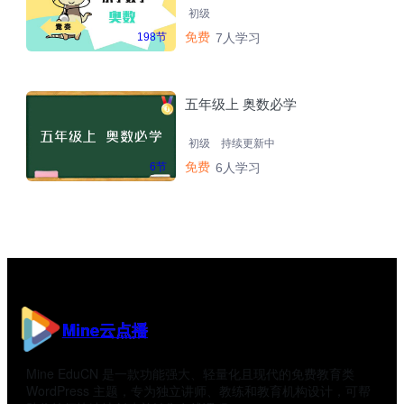
初级
免费
198节
7人学习
五年级上 奥数必学
初级
持续更新中
免费
6节
6人学习
Mine云点播
Mine EduCN 是一款功能强大、轻量化且现代的免费教育类
WordPress 主题，专为独立讲师、教练和教育机构设计，可帮