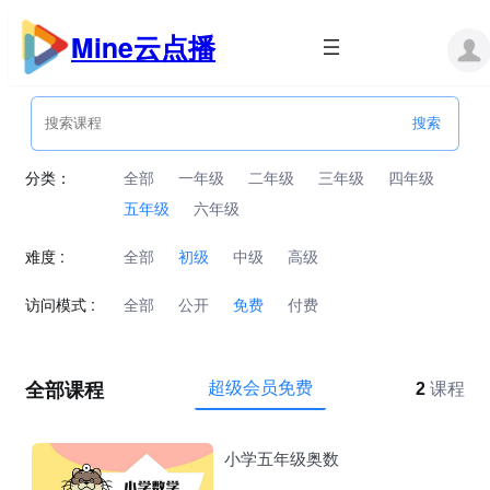
跳
至
Mine云点播
内
容
分类：
全部
一年级
二年级
三年级
四年级
五年级
六年级
难度 :
全部
初级
中级
高级
访问模式 :
全部
公开
免费
付费
全部课程
超级会员免费
2
课程
小学五年级奥数