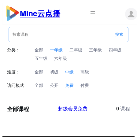
跳
至
Mine云点播
内
容
分类：
全部
一年级
二年级
三年级
四年级
五年级
六年级
难度 :
全部
初级
中级
高级
访问模式 :
全部
公开
免费
付费
全部课程
超级会员免费
0
课程