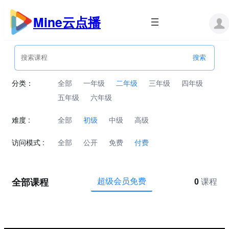
跳
至
Mine云点播
内
容
分类：
全部
一年级
二年级
三年级
四年级
五年级
六年级
难度 :
全部
初级
中级
高级
访问模式 :
全部
公开
免费
付费
全部课程
超级会员免费
0
课程