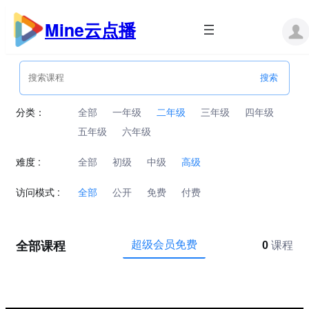
跳
至
Mine云点播
内
容
分类：
全部
一年级
二年级
三年级
四年级
五年级
六年级
难度 :
全部
初级
中级
高级
访问模式 :
全部
公开
免费
付费
全部课程
超级会员免费
0
课程