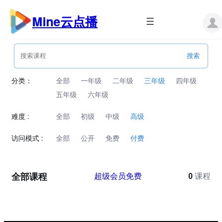
跳
至
Mine云点播
内
容
分类：
全部
一年级
二年级
三年级
四年级
五年级
六年级
难度 :
全部
初级
中级
高级
访问模式 :
全部
公开
免费
付费
全部课程
超级会员免费
0
课程