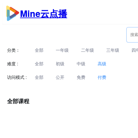
跳
Mine云点播
至
内
容
分类：
全部
一年级
二年级
三年级
四
难度 :
全部
初级
中级
高级
访问模式 :
全部
公开
免费
付费
全部课程