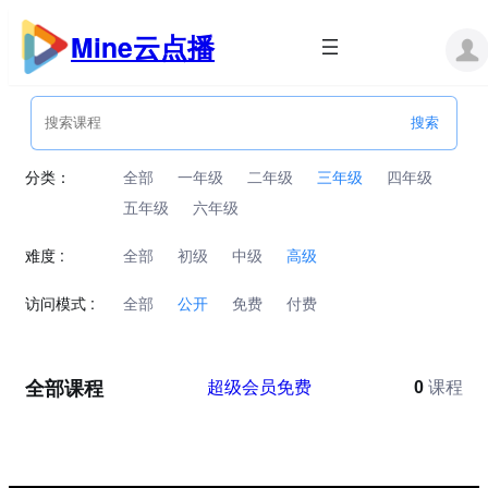
跳
至
Mine云点播
内
容
分类：
全部
一年级
二年级
三年级
四年级
五年级
六年级
难度 :
全部
初级
中级
高级
访问模式 :
全部
公开
免费
付费
全部课程
超级会员免费
0
课程