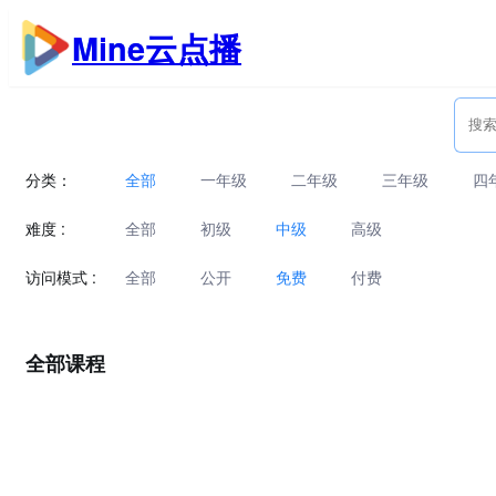
跳
Mine云点播
至
内
容
分类：
全部
一年级
二年级
三年级
四
难度 :
全部
初级
中级
高级
访问模式 :
全部
公开
免费
付费
全部课程