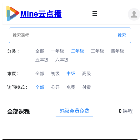
跳
至
Mine云点播
内
容
分类：
全部
一年级
二年级
三年级
四年级
五年级
六年级
难度 :
全部
初级
中级
高级
访问模式 :
全部
公开
免费
付费
全部课程
超级会员免费
0
课程