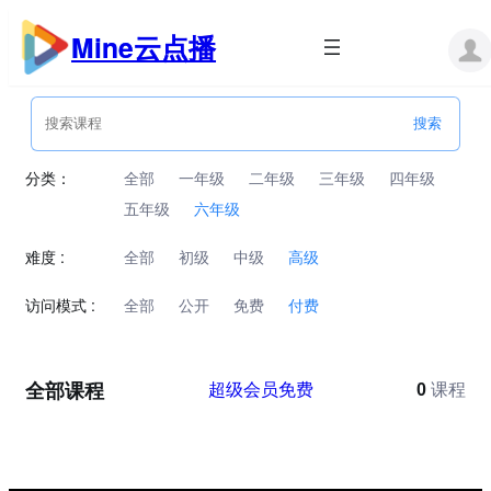
跳
至
Mine云点播
内
容
分类：
全部
一年级
二年级
三年级
四年级
五年级
六年级
难度 :
全部
初级
中级
高级
访问模式 :
全部
公开
免费
付费
全部课程
超级会员免费
0
课程