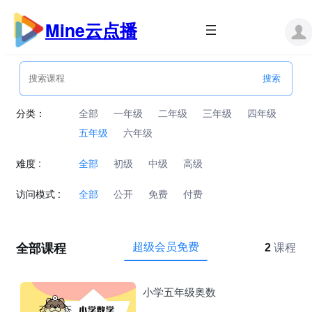
跳
至
Mine云点播
内
容
分类：
全部
一年级
二年级
三年级
四年级
五年级
六年级
难度 :
全部
初级
中级
高级
访问模式 :
全部
公开
免费
付费
全部课程
超级会员免费
2
课程
小学五年级奥数