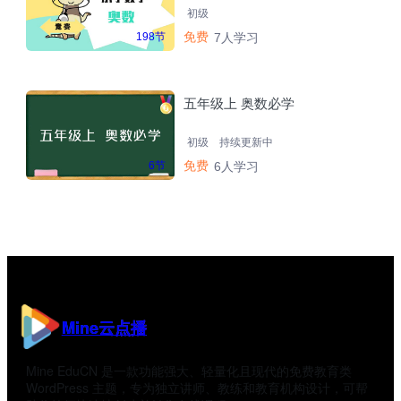
初级
免费
198节
7人学习
五年级上 奥数必学
初级
持续更新中
免费
6节
6人学习
Mine云点播
Mine EduCN 是一款功能强大、轻量化且现代的免费教育类
WordPress 主题，专为独立讲师、教练和教育机构设计，可帮