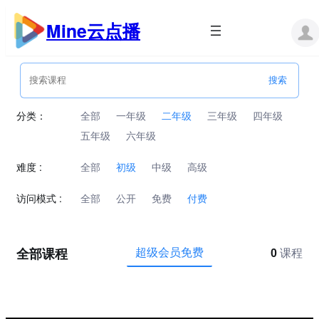
跳
至
Mine云点播
内
容
分类：
全部
一年级
二年级
三年级
四年级
五年级
六年级
难度 :
全部
初级
中级
高级
访问模式 :
全部
公开
免费
付费
全部课程
超级会员免费
0
课程